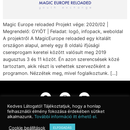
Magic Europe reloaded Projekt vége: 2020/02 |
Megrendelő: GYIÖT | Feladat: logó, infopack, weboldal
A projektről A MagicEurope reloaded egy kitalált
országon alapul, amely egy 8 oldalú ifjúsági
csereprogam keretei között valósult meg 2019
augusztus 3 és 11 közöt. Én azon szerencsések közé
tartoztam, akik részt is vehettek szervezőként a
programon. Nézzétek meg, mivel foglalkoztunk. […]
Kedves Látogató! Tájékoztatjuk, hogy a honlap
felhasználói élmény fokozása érdekében sütiket
Kapcsolat
|
Adatkezelési Tájékoztató
|
Impresszum
alkalmazunk.
További információ itt érhető el.
Cookie beállítások
ELFOGADÁS
©2026 Wanderer Graphic