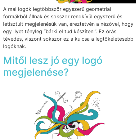
A mai logók legtöbbször egyszerű geometriai
formákból állnak és sokszor rendkívül egyszerű és
letisztult megjelenésük van, éreztetvén a nézővel, hogy
egy ilyet tényleg “bárki el tud készíteni”. Ez órási
tévedés, viszont sokszor ez a kulcsa a legtökéletesebb
logóknak.
Mitől lesz jó egy logó
megjelenése?