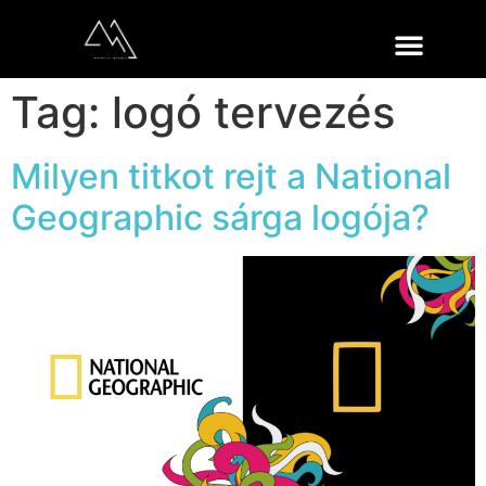
Tag:
logó tervezés
Milyen titkot rejt a National
Geographic sárga logója?