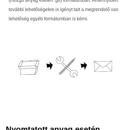
(mozgó anyag esetén .gif) formátumban. Amennyiben
további lehetőségekre is igényt tart a megrendelő van
lehetőség egyéb formátumban is kérni.
Nyomtatott anyag esetén