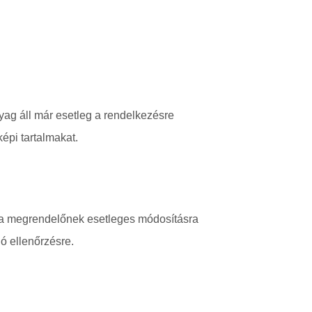
yag áll már esetleg a rendelkezésre
képi tartalmakat.
k a megrendelőnek esetleges módosításra
ó ellenőrzésre.