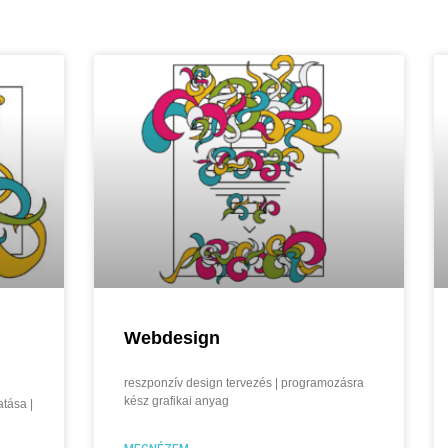
Webdesign
reszponzív design tervezés | programozásra
kész grafikai anyag
atása |