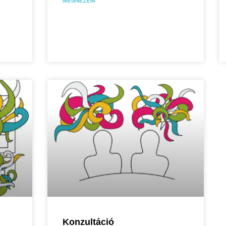
MEGNÉZEM
i
Konzultáció