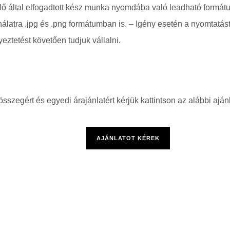
 által elfogadtott kész munka nyomdába való leadható formátum
álatra .jpg és .png formátumban is. – Igény esetén a nyomtatás
yeztetést követően tudjuk vállalni.
sszegért és egyedi árajánlatért kérjük kattintson az alábbi ajá
AJÁNLATOT KÉREK