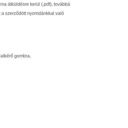
a átküldésre kerül (.pdf), továbbá
t a szerződött nyomdánkkal való
nlatkérő gombra.