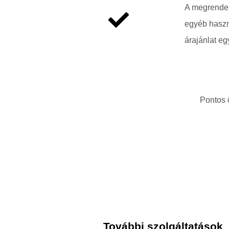
A megrendelő
egyéb haszn
árajánlat eg
Pontos ö
További szolgáltatások