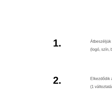
1.
Átbeszéljük 
(logó, szín,
2.
Elkezdődik 
(1 változtat