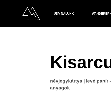
ÜDV NÁLUNK
WANDERER 
Kisarcu
névjegykártya | levélpapír 
anyagok