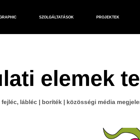
GRAPHIC
SZOLGÁLTATÁSOK
PROJEKTEK
lati elemek t
- fejléc, lábléc | boríték | közösségi média megj