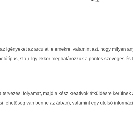
az igényeket az arculati elemekre, valamint azt, hogy milyen an
 betűtípus, stb.). Így ekkor meghatározzuk a pontos szöveges és 
a tervezési folyamat, majd a kész kreatívok átküldésre kerülne
ási lehetőség van benne az árban), valamint egy utolsó informáci