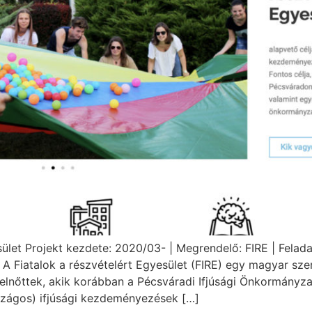
sület Projekt kezdete: 2020/03- | Megrendelő: FIRE | Felada
 A Fiatalok a részvételért Egyesület (FIRE) egy magyar sz
 felnőttek, akik korábban a Pécsváradi Ifjúsági Önkormányza
országos) ifjúsági kezdeményezések […]