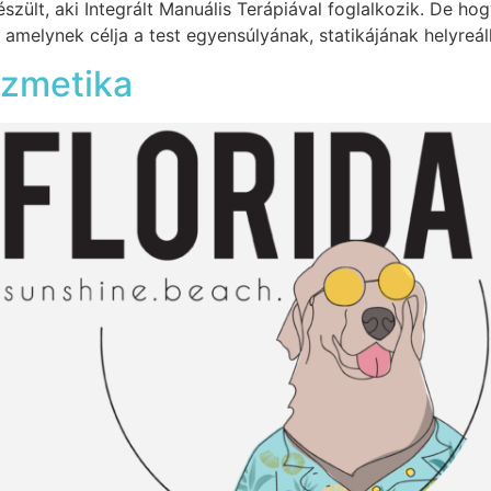
zült, aki Integrált Manuális Terápiával foglalkozik. De hog
 amelynek célja a test egyensúlyának, statikájának helyreáll
ozmetika