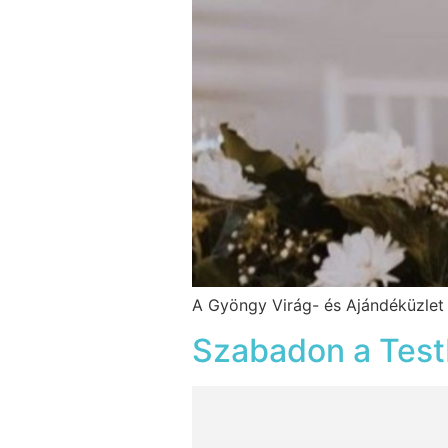
A Gyöngy Virág- és Ajándéküzlet
Szabadon a Testb