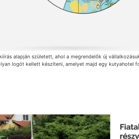
kiírás alapján született, ahol a megrendelők új vállalkozás
olyan logót kellett készíteni, amelyet majd egy kutyahotel 