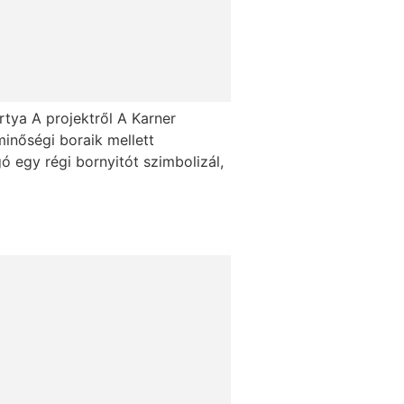
rtya A projektről A Karner
minőségi boraik mellett
 egy régi bornyitót szimbolizál,