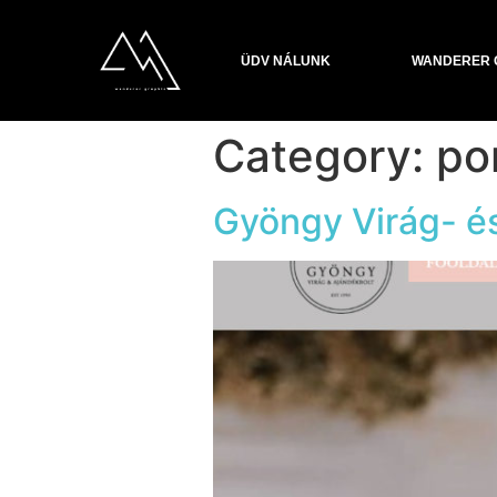
ÜDV NÁLUNK
WANDERER 
Category:
por
Gyöngy Virág- é