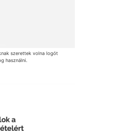
uknak szerettek volna logót
fog használni.