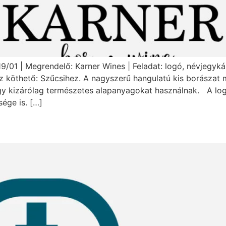
9/01 | Megrendelő: Karner Wines | Feladat: logó, névjegyká
z köthető: Szűcsihez. A nagyszerű hangulatú kis borászat 
y kizárólag természetes alapanyagokat használnak. A logó
ége is. […]