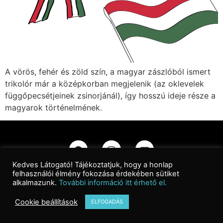
A vörös, fehér és zöld szín, a magyar zászlóból ismert
trikolór már a középkorban megjelenik (az oklevelek
függőpecsétjeinek zsinorjánál), így hosszú ideje része a
magyarok történelmének.
Kedves Látogató! Tájékoztatjuk, hogy a honlap
felhasználói élmény fokozása érdekében sütiket
Kapcsolat
|
Adatkezelési Tájékoztató
|
Impresszum
alkalmazunk.
További információ itt érhető el.
Cookie beállítások
ELFOGADÁS
©2026 Wanderer Graphic